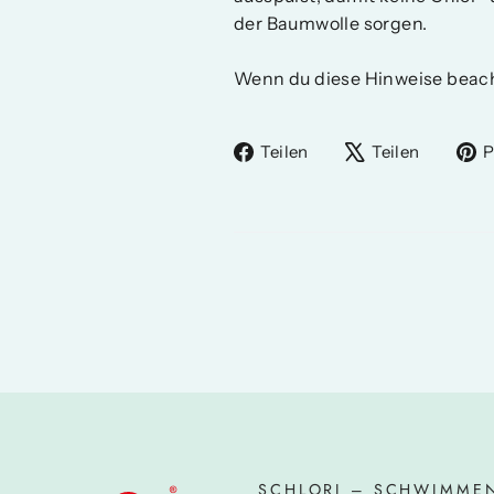
der Baumwolle sorgen.
Wenn du diese Hinweise beacht
Auf
Auf
Teilen
Teilen
P
Facebook
X
teilen
twitter
SCHLORI – SCHWIMME