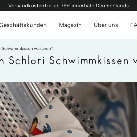
Versandkostenfrei ab 79€ innerhalb Deutschlands
Geschäftskunden
Magazin
Über uns
F
i Schwimmkissen waschen?
n Schlori Schwimmkissen 