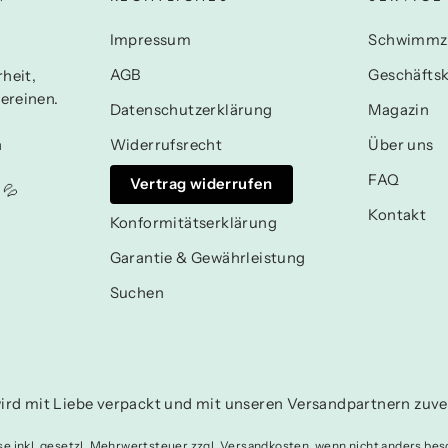
N
Impressum
Schwimmz
AGB
Geschäfts
heit,
ereinen.
Datenschutzerklärung
Magazin
n
Widerrufsrecht
Über uns
FAQ
Vertrag widerrufen
 💦
Kontakt
Konformitätserklärung
Garantie & Gewährleistung
Suchen
ird mit Liebe verpackt und mit unseren Versandpartnern zuver
ise inkl. gesetzl. Mehrwertsteuer zzgl. Versandkosten, wenn nicht anders bes