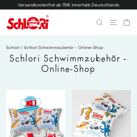
Direkt
Versandkostenfrei ab 79€ innerhalb Deutschlands
zum
Inhalt
Ei
Seitenn
Suche
Schlori
/
Schlori Schwimmzubehör - Online-Shop
Schlori Schwimmzubehör -
Online-Shop