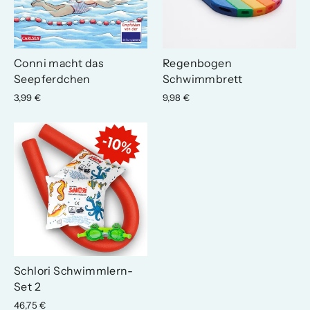
Conni macht das
Regenbogen
Seepferdchen
Schwimmbrett
3,99 €
9,98 €
Schlori Schwimmlern-
Set 2
46,75 €