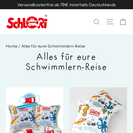
Skip
Versandkostenfrei ab 79€ innerhalb Deutschlands
to
content
Ca
Site na
Search
Home
/
Alles für eure Schwimmlern-Reise
Alles für eure
Schwimmlern-Reise