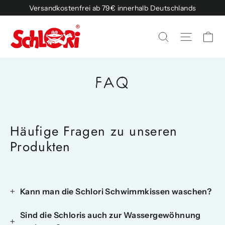
Skip
Versandkostenfrei ab 79€ innerhalb Deutschlands
to
content
Ca
Site na
Search
FAQ
Häufige Fragen zu unseren
Produkten
Kann man die Schlori Schwimmkissen waschen?
Sind die Schloris auch zur Wassergewöhnung