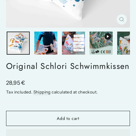
Close
(esc)
Original Schlori Schwimmkissen
Regular
28,95 €
price
Tax included.
Shipping
calculated at checkout.
Add to cart