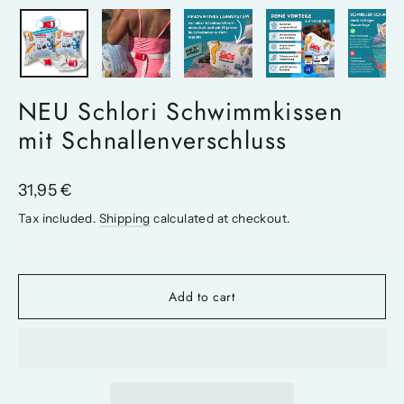
(esc)
NEU Schlori Schwimmkissen
mit Schnallenverschluss
Regular
31,95 €
price
Tax included.
Shipping
calculated at checkout.
Add to cart