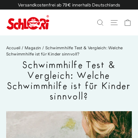
Passer
Versandkostenfrei ab 79€ innerhalb Deutschlands
au
contenu
Pa
Naviga
Rechercher
Accueil
/
Magazin
/
Schwimmhilfe Test & Vergleich: Welche
Schwimmhilfe ist für Kinder sinnvoll?
Schwimmhilfe Test &
Vergleich: Welche
Schwimmhilfe ist für Kinder
sinnvoll?