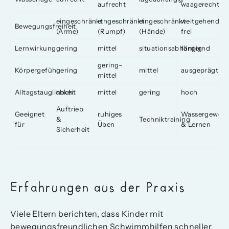
aufrecht
waagerecht
eingeschränkt
eingeschränkt
eingeschränkt
weitgehend
Bewegungsfreiheit
(Arme)
(Rumpf)
(Hände)
frei
Lernwirkung
gering
mittel
situationsabhängig
fördernd
gering–
Körpergefühl
gering
mittel
ausgeprägt
mittel
Alltagstauglichkeit
hoch
mittel
gering
hoch
Auftrieb
Geeignet
ruhiges
Wassergewöh
&
Techniktraining
für
Üben
& Lernen
Sicherheit
Erfahrungen aus der Praxis
Viele Eltern berichten, dass Kinder mit
bewegungsfreundlichen Schwimmhilfen schneller