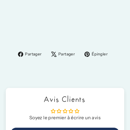
Geschenkgutschein
À partir de
10,00 €
Partager
Tweeter
Épingler
Partager
Partager
Épingler
sur
sur
sur
Facebook
X
Pinteres
Avis Clients
Soyez le premier à écrire un avis