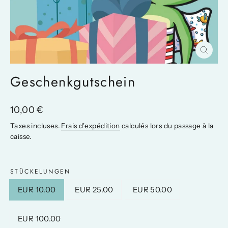
Fermer
(Esc)
Geschenkgutschein
Prix
10,00 €
régulier
Taxes incluses.
Frais d'expédition
calculés lors du passage à la
caisse.
STÜCKELUNGEN
EUR 10.00
EUR 25.00
EUR 50.00
EUR 100.00