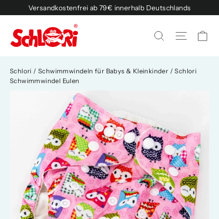
Direkt
Versandkostenfrei ab 79€ innerhalb Deutschlands
zum
Inhalt
Ei
Seitenn
Suche
Schlori
/
Schwimmwindeln für Babys & Kleinkinder
/
Schlori
Schwimmwindel Eulen