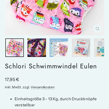
Schlie
(Esc)
Schlori Schwimmwindel Eulen
Normaler
17,95 €
Preis
inkl. MwSt. zzgl.
Versandkosten
Einheitsgröße 3 - 13 Kg, durch Druckknöpfe
verstellbar