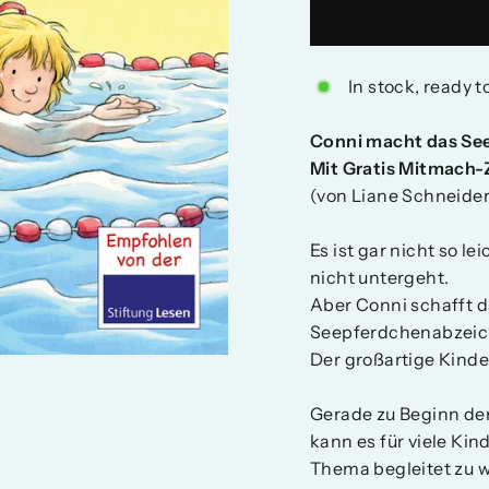
In stock, ready t
Conni macht das Se
Mit Gratis Mitmach-Z
(von Liane Schneider;
Es ist gar nicht so l
nicht untergeht.
Aber Conni schafft d
Seepferdchenabzeic
Der großartige Kinde
Gerade zu Beginn d
kann es für viele Kin
Thema begleitet zu 