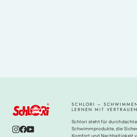
Conni macht das Seepferdchen
3,99 €
SCHLORI – SCHWIMME
LERNEN MIT VERTRAUE
Schlori steht für durchdachte
Instagram
Facebook
YouTube
Schwimmprodukte, die Sicher
Komfort und Nachhaltigkeit v