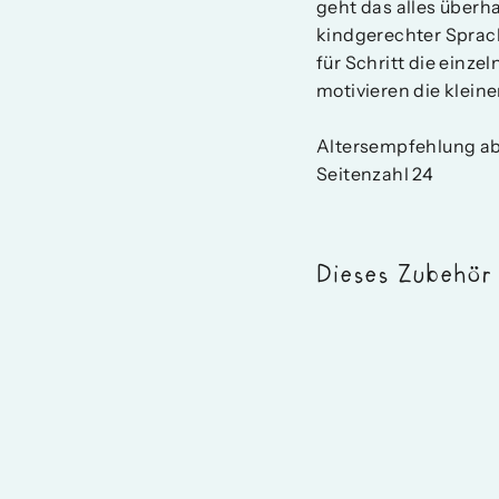
geht das alles überh
kindgerechter Sprac
für Schritt die einz
motivieren die klein
Altersempfehlung ab
Seitenzahl 24
Dieses Zubehör
Conn
mach
das
Seep
3,99 €