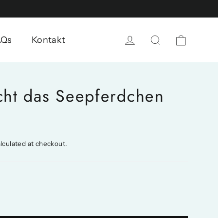
Cart
Log in
Search
AQs
Kontakt
ht das Seepferdchen
lculated at checkout.