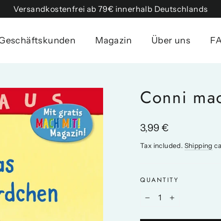
Versandkostenfrei ab 79€ innerhalb Deutschlands
Geschäftskunden
Magazin
Über uns
F
Conni mac
Regular
3,99 €
price
Tax included.
Shipping
ca
QUANTITY
−
+