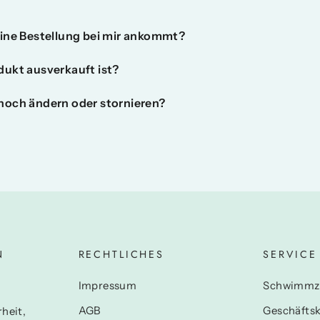
eine Bestellung bei mir ankommt?
dukt ausverkauft ist?
noch ändern oder stornieren?
N
RECHTLICHES
SERVICE
N
Impressum
Schwimmz
AGB
Geschäfts
heit,