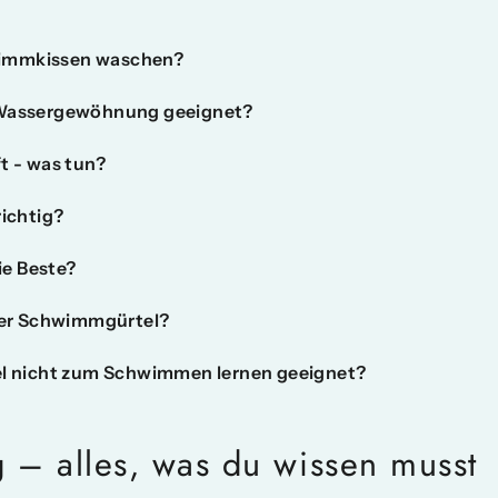
wimmkissen waschen?
r Wassergewöhnung geeignet?
ft - was tun?
richtig?
ie Beste?
er Schwimmgürtel?
 nicht zum Schwimmen lernen geeignet?
g – alles, was du wissen musst