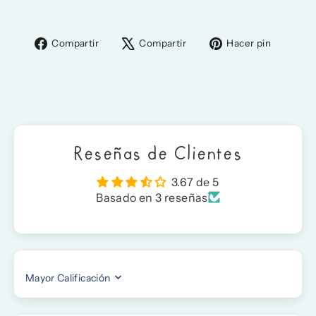
Compartir
Tuitear
Pinear
Compartir
Compartir
Hacer pin
en
en
en
Facebook
X
Pinter
Reseñas de Clientes
3.67 de 5
Basado en 3 reseñas
SORT BY