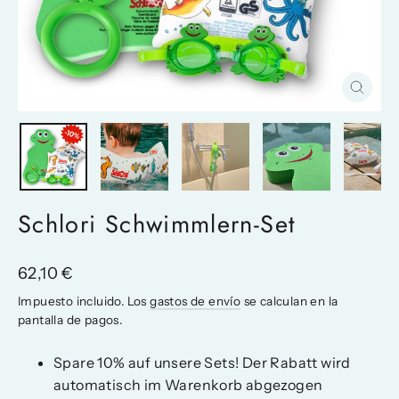
Cerrar
(esc)
Schlori Schwimmlern-Set
Precio
62,10 €
habitual
Impuesto incluido. Los
gastos de envío
se calculan en la
pantalla de pagos.
Spare 10% auf unsere Sets! Der Rabatt wird
automatisch im Warenkorb abgezogen