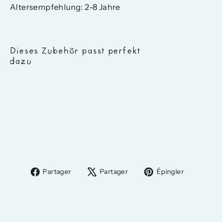
Altersempfehlung: 2-8 Jahre
Dieses Zubehör passt perfekt
dazu
Kinder
Schwimmbrille
Pink
11,60 €
Partager
Tweeter
Épingler
Partager
Partager
Épingler
sur
sur
sur
Facebook
X
Pinteres