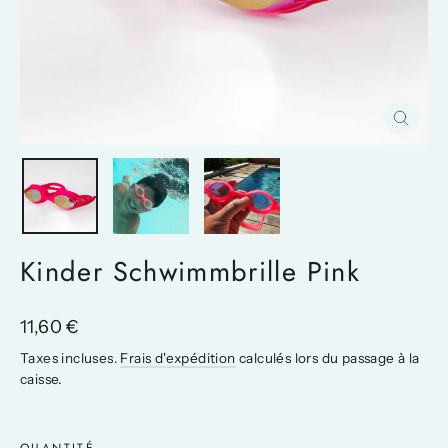
Fermer
(Esc)
Kinder Schwimmbrille Pink
Prix
11,60 €
régulier
Taxes incluses.
Frais d'expédition
calculés lors du passage à la
caisse.
QUANTITÉ