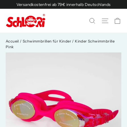
Passer
Versandkostenfrei ab 79€ innerhalb Deutschlands
au
contenu
Pa
Naviga
Rechercher
Accueil
/
Schwimmbrillen für Kinder
/
Kinder Schwimmbrille
Pink