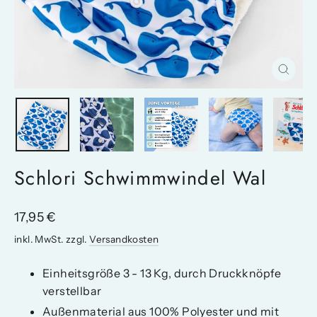
Schlie
(Esc)
Schlori Schwimmwindel Wal
Normaler
17,95 €
Preis
inkl. MwSt. zzgl.
Versandkosten
Einheitsgröße 3 - 13 Kg, durch Druckknöpfe
verstellbar
Außenmaterial aus 100% Polyester und mit