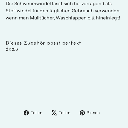
Die Schwimmwindel lässt sich hervorragend als
Stoffwindel für den täglichen Gebrauch verwenden,
wenn man Mulltücher, Waschlappen o.ä. hineinlegt!
Dieses Zubehör passt perfekt
dazu
Schlori
Schwimmwindel
Wal
17,95 €
Auf
Auf
Auf
Teilen
Teilen
Pinnen
Facebook
X
Pinterest
teilen
twittern
pinnen