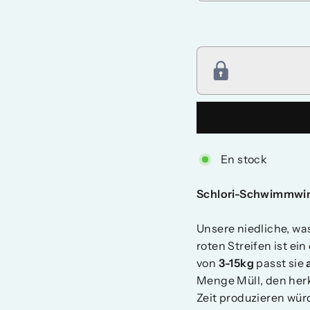
En stock
Schlori-Schwimmwi
Unsere niedliche, w
roten Streifen ist ei
von
3-15kg
passt sie
Menge Müll, den he
Zeit produzieren würd