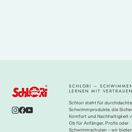
Schlori Schwimmwindel Pink Stripes
17,95 €
SCHLORI – SCHWIMME
LERNEN MIT VERTRAUE
Schlori steht für durchdachte
Instagram
Facebook
YouTube
Schwimmprodukte, die Sicher
Komfort und Nachhaltigkeit v
Ob für Anfänger, Profis oder
Schwimmschulen – wir biete