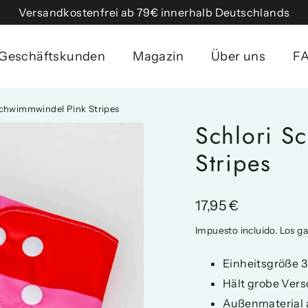
Versandkostenfrei ab 79€ innerhalb Deutschlands
Geschäftskunden
Magazin
Über uns
F
Schwimmwindel Pink Stripes
Schlori S
Stripes
Precio
17,95 €
habitual
Impuesto incluido. Los
ga
Einheitsgröße 3
Hält grobe Ver
Außenmaterial 