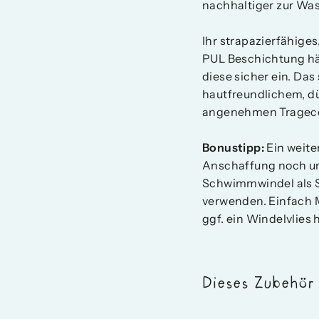
nachhaltiger zur Wa
Ihr strapazierfähige
PUL Beschichtung hä
diese sicher ein. Da
hautfreundlichem, d
angenehmen Tragecom
Bonustipp:
Ein weite
Anschaffung noch um 
Schwimmwindel als S
verwenden. Einfach 
ggf. ein Windelvlies h
Dieses Zubehör