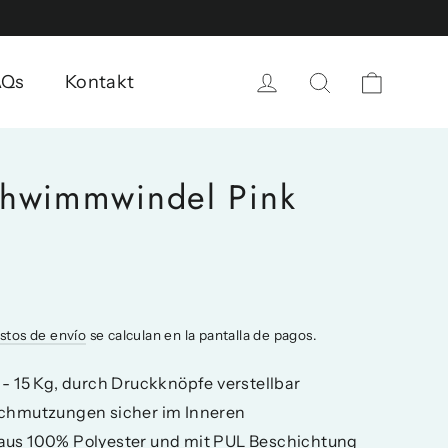
Carrito
Ingresar
Buscar
AQs
Kontakt
chwimmwindel Pink
stos de envío
se calculan en la pantalla de pagos.
 - 15 Kg, durch Druckknöpfe verstellbar
schmutzungen sicher im Inneren
aus 100% Polyester und mit PUL Beschichtung