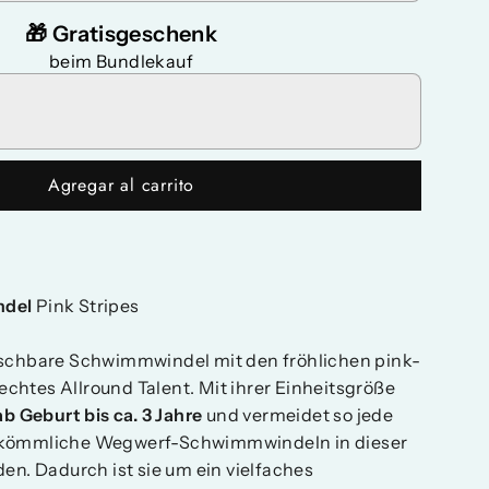
🎁 Gratisgeschenk
beim Bundlekauf
Agregar al carrito
ndel
Pink Stripes
aschbare Schwimmwindel mit den fröhlichen pink-
n echtes Allround Talent. Mit ihrer Einheitsgröße
ab Geburt bis ca. 3 Jahre
und vermeidet so jede
rkömmliche Wegwerf-Schwimmwindeln in dieser
en. Dadurch ist sie um ein vielfaches