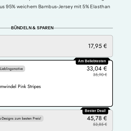
aus 95% weichem Bambus-Jersey mit 5% Elasthan
BÜNDELN & SPAREN
17,95 €
Am Beliebtesten
33,04 €
Lieblingsmotive
35,90 €
mwindel Pink Stripes
Bester Deal!
45,78 €
s-Designs zum besten Preis!
53,85 €