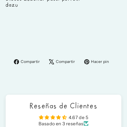
dazu
Schlori
Ersatzschnalle
3,49 €
Compartir
Tuitear
Pinear
Compartir
Compartir
Hacer pin
en
en
en
Facebook
X
Pinter
Reseñas de Clientes
4.67 de 5
Basado en 3 reseñas