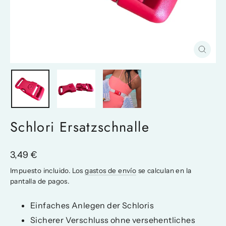
Cerrar
(esc)
Schlori Ersatzschnalle
Precio
3,49 €
habitual
Impuesto incluido. Los
gastos de envío
se calculan en la
pantalla de pagos.
Einfaches Anlegen der Schloris
Sicherer Verschluss ohne versehentliches